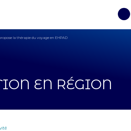
Op
propose la thérapie du voyage en EHPAD
TION EN RÉGION
vité