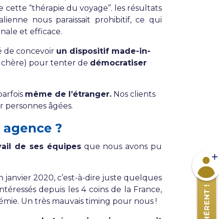
e cette “thérapie du voyage”. les résultats
ienne nous paraissait prohibitif, ce qui
ale et efficace.
é de concevoir
un dispositif made-in-
 chère) pour tenter de
démocratiser
parfois
même de l’étranger.
Nos clients
ur personnes âgées.
 agence ?
vail de ses équipes
que nous avons pu
Devene
n janvier 2020, c’est-à-dire juste quelques
ntéressés depuis les 4 coins de la France,
démie. Un très mauvais timing pour nous !