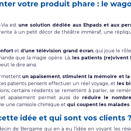
ter votre produit phare : le wag
-Via est
une solution dédiée aux Ehpads
et aux per
ente à un petit décor de théâtre immersif, une réplique
nfort
et
d’une télévision grand écran
, qui joue le rôl
mmande que la magie opère. Là,
les patients (re)vivent
eut le dire ainsi.
ermettent
un apaisement
,
stimulent la mémoire et l
 ces patients pensent effectuer un réel voyage, et
les b
ons, certains résidents se remettent à parler, se remé
et apaisement permet aussi de
réduire le nombr
me une camisole chimique et
qui coupent les malades
te idée et qui sont vos clients 
decin de Bergame qui en a eu l’idée en voyant les ré