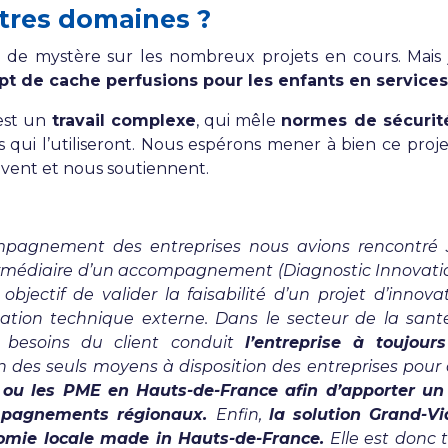
utres domaines ?
de mystère sur les nombreux projets en cours. Mais
t de cache perfusions pour les enfants en services
’est un
travail complexe
, qui mêle
normes de sécurité
qui l’utiliseront.
Nous espérons mener à bien ce projet
ivent et nous soutiennent.
ompagnement des entreprises nous avions rencontré
’intermédiaire d’un accompagnement (Diagnostic Innovat
jectif de valider la faisabilité d’un projet d’innova
ation technique externe. Dans le secteur de la sant
s besoins du client conduit
l’entreprise à toujour
 des seuls moyens à disposition des entreprises pour 
 ou les PME en Hauts-de-France afin d’apporter un 
ompagnements régionaux.
Enfin,
la solution Grand-V
nomie locale made in Hauts-de-France.
Elle est donc 