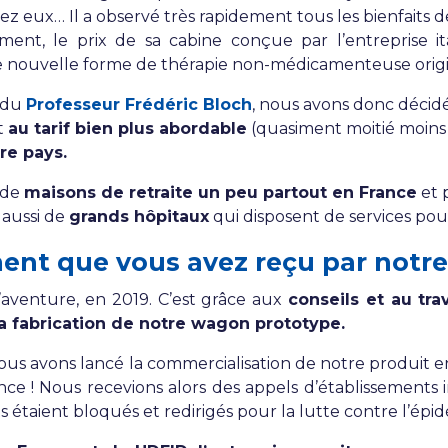
z eux… Il a observé très rapidement tous les bienfaits d
nt, le prix de sa cabine conçue par l’entreprise ital
te nouvelle forme de thérapie non-médicamenteuse origin
e du
Professeur Frédéric Bloch
, nous avons donc décid
t
au tarif bien plus abordable
(quasiment moitié moins
tre pays.
 de
maisons de retraite un peu partout en France
et 
s aussi de
grands hôpitaux
qui disposent de services po
nt que vous avez reçu par notre
’aventure, en 2019. C’est grâce aux
conseils et au tra
la fabrication de notre wagon prototype.
nous avons lancé la commercialisation de notre produit e
ce ! Nous recevions alors des appels d’établissements i
 étaient bloqués et redirigés pour la lutte contre l’épi