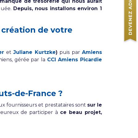
 manque de trésorerie qui nous aurait
oquée.
Depuis, nous installons environ 1
création de votre
er
et
Juliane Kurtzke
)
puis par
Amiens
iens, gérée par la
CCI Amiens Picardie
uts-de-France ?
x fournisseurs et prestataires sont
sur le
heureux de participer à
ce beau projet,