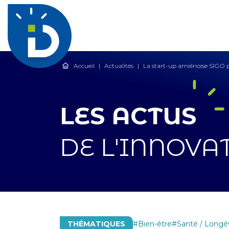
Accueil
|
Actualités
|
La start-up amiénoise SIGO 
LES ACTUS
DE L'INNOVA
THÉMATIQUES
Bien-être
Santé / Longé