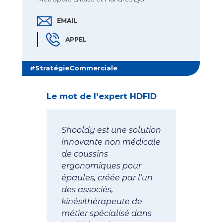
EMAIL
EMAIL JESSICA LAURENTIN
APPEL
TÉLÉPHONE JESSICA LAURENTIN
#StratégieCommerciale
, {{ contact.titl
Le mot de l'expert HDFID
Shooldy est une solution
innovante non médicale
de coussins
ergonomiques pour
épaules, créée par l’un
des associés,
kinésithérapeute de
métier spécialisé dans