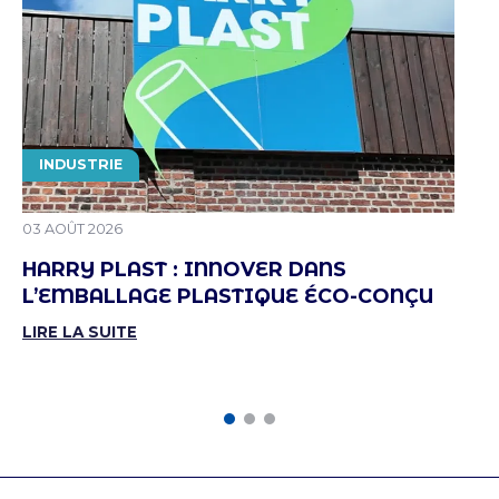
THÉMATIQUE
INDUSTRIE
PUBLIÉ LE
03 AOÛT 2026
HARRY PLAST : INNOVER DANS
L’EMBALLAGE PLASTIQUE ÉCO-CONÇU
LIRE LA SUITE