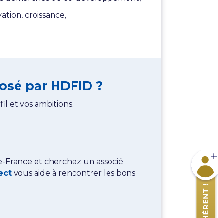
ation, croissance,
osé par HDFID ?
l et vos ambitions.
Devene
e-France et cherchez un associé
ect
vous aide à rencontrer les bons