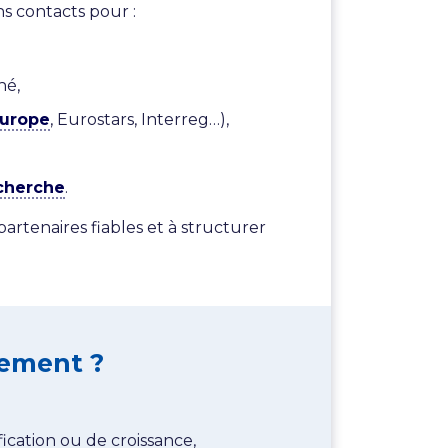
ns contacts pour :
hé,
Europe
, Eurostars, Interreg…),
echerche
.
partenaires fiables et à structurer
nement ?
ication ou de croissance,