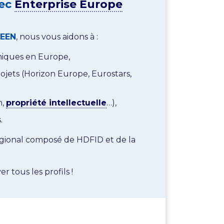
vec
Enterprise Europe
EEN
, nous vous aidons à :
miques en Europe,
jets (Horizon Europe, Eurostars,
n,
propriété intellectuelle
…),
.
gional composé de HDFID et de la
 tous les profils !