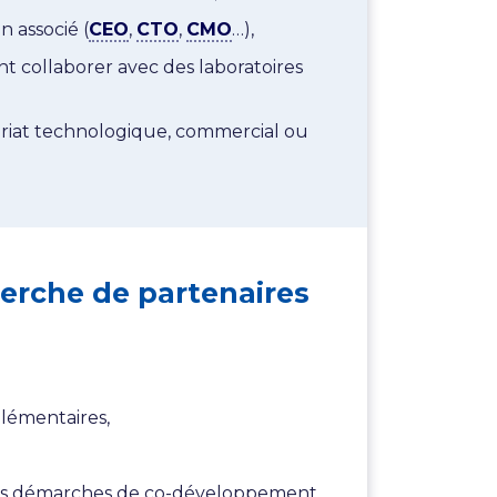
n associé (
CEO
,
CTO
,
CMO
…),
t collaborer avec des laboratoires
ariat technologique, commercial ou
herche de partenaires
plémentaires,
 les démarches de co-développement,