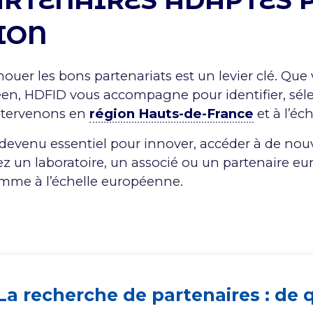
ARTENAIRES ADAPTÉS 
ION
nouer les bons partenariats est un levier clé. Qu
éen, HDFID vous accompagne pour identifier, sélec
intervenons en
région Hauts-de-France
et à l’éc
 devenu essentiel pour innover, accéder à de no
iez un laboratoire, un associé ou un partenaire
omme à l’échelle européenne.
La recherche de partenaires : de q