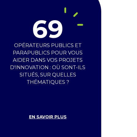
69
THÉMATIQUE
BÂTIMENT
PUBLIÉ LE
05 AOÛT 2026
L&SMART, EXPERT EN GESTION
OPÉRATEURS PUBLICS ET
PARAPUBLICS POUR VOUS
ÉNERGÉTIQUE DES BÂTIMENTS TERTIAIRES
AIDER DANS VOS PROJETS
’entreprise L&Smart est une entreprise spécialisée
D'INNOVATION : OÙ SONT-ILS
Chiffres clés
ans la gestion énergétique, plus précisément la
SITUÉS, SUR QUELLES
estion Technique du Bâtiment (GTB), autrement dit :
THÉMATIQUES ?
a domotique pour les professionnels. Chauffage,
limatisation, ventilation, éclairages, consommation
’eau,…
IRE LA SUITE
EN SAVOIR PLUS