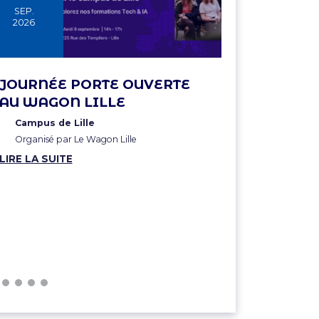
SEP.
SEP.
2026
2026
JOURNÉE PORTE OUVERTE
CIRCULA
AU WAGON LILLE
RESSOUR
ISSUES 
Campus de Lille
Organisé par Le Wagon Lille
Ministère
et de la S
LIRE LA SUITE
énergétiq
de confér
Organisé pa
de Filière 
Déchets, F
LIRE LA SUI