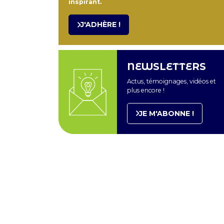
inspirant.
J'ADHÈRE !
NEWSLETTERS
Actus, témoignages, vidéos et
plus encore !
JE M'ABONNE !