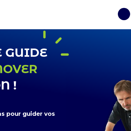
Op
E GUIDE
NOVER
N !
s pour guider vos