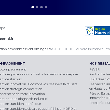
rope
ce-id.fr
ection des données
Mentions légales
© 2026 - HDFID. Tous droits réservés.
Pro
COMPAGNEMENT
NOS RÉSEA
accompagnement
RéVER
des projets innovants et à la création d’entreprise
Res’Hauts-de-
t de start-up
EDIH GreenP
en innovation : Boostons vos idées vers la réussite
Les parcs d’in
en Hauts-de-
t en stratégie commerciale
Réseau Europ
nancement de votre innovation
Innovation (R
 pour un diagnostic Industriel
Enterprise E
t en transition numérique
en transition sociétale et audit RSE par HDFID et