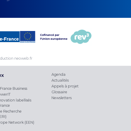
duction
neoweb.fr
Agenda
UX
Actualités
Appels à projet
France Business
Glossaire
owerIT
Newsletters
novation labellisés
France
e Recherche
ERI)
urope Network (EEN)