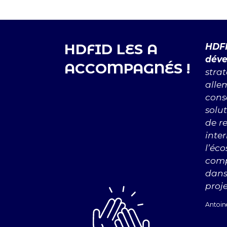
HDFID LES A
HDFI
déve
ACCOMPAGNÉS !
strat
alle
cons
solu
de re
inte
l’éc
comp
dans
proj
Antoin