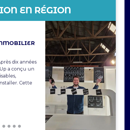
TION EN RÉGION
 IMMOBILIER
Après dix années
L
'Up a conçu un
d
sables,
G
nstaller. Cette
l
c
d
L