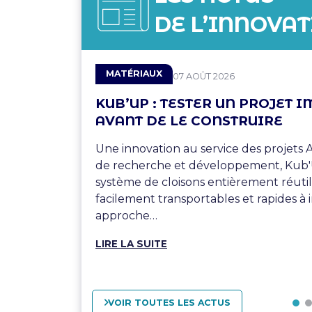
DE L’INNOVA
THÉMATIQUE
MATÉRIAUX
PUBLIÉ LE
07 AOÛT 2026
KUB’UP : TESTER UN PROJET
AVANT DE LE CONSTRUIRE
Une innovation au service des projets 
de recherche et développement, Kub
système de cloisons entièrement réutili
facilement transportables et rapides à i
approche…
LIRE LA SUITE
VOIR TOUTES LES ACTUS