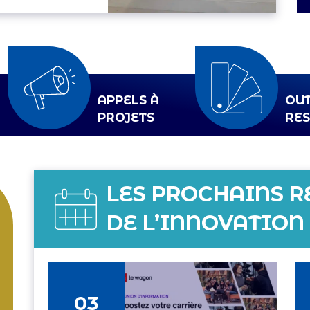
APPELS À
OUT
PROJETS
RE
LES PROCHAINS 
DE L’INNOVATION
03