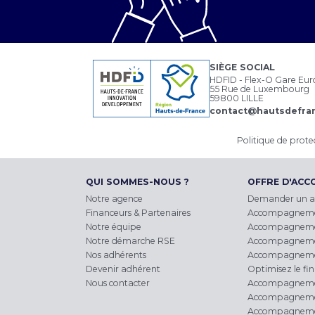
SIÈGE SOCIAL
HDFID - Flex-O Gare Eu
55 Rue de Luxembourg
59800 LILLE
contact@hautsdefran
Politique de prot
QUI SOMMES-NOUS ?
OFFRE D'AC
Notre agence
Demander un 
Financeurs & Partenaires
Accompagnement 
Notre équipe
Accompagnemen
Notre démarche RSE
Accompagnement 
Nos adhérents
Accompagnemen
Devenir adhérent
Optimisez le fi
Nous contacter
Accompagnement
Accompagnemen
Accompagnement 