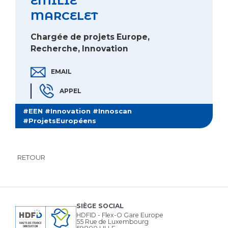
EMILIE
MARCELET
Chargée de projets Europe,
Recherche, Innovation
EMAIL
EMAIL EMILIE MARCELET
APPEL
TÉLÉPHONE EMILIE MARCELET
#EEN #Innovation #Innoscan
#ProjetsEuropéens
RETOUR
SIÈGE SOCIAL
HDFID - Flex-O Gare Europe
55 Rue de Luxembourg