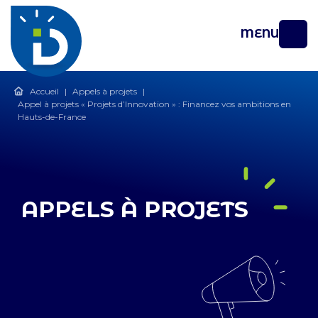
MENU
Accueil
|
Appels à projets
|
Appel à projets « Projets d’Innovation » : Financez vos ambitions en
Hauts-de-France
APPELS À PROJETS