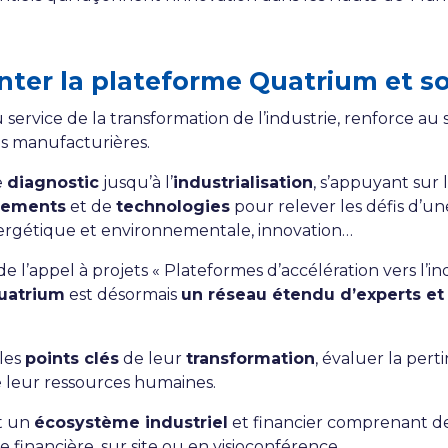
ter la plateforme Quatrium et so
ervice de la transformation de l’industrie, renforce au 
es manufacturières.
e
diagnostic
jusqu’à l’
industrialisation
, s’appuyant sur 
pements
et de
technologies
pour relever les défis d’un
énergétique et environnementale, innovation…
de l’appel à projets « Plateformes d’accélération vers l’in
uatrium
est désormais
un réseau étendu d’experts et
 les
points clés
de leur
transformation
, évaluer la per
leur ressources humaines.
ut un
écosystème industriel
et financier comprenant d
e financière, sur site ou en visioconférence.