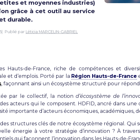
petites et moyennes industries)
ion grâce à cet outil au service
et durable.
5
Publié par
Léticia MARCELIN-GABRIEL
s Hauts-de-France, riche de compétences et diversifi
le et d’emplois. Porté par la
Région Hauts-de-France
e
s
, façonnant ainsi un écosystème structuré pour répondr
ée par le collectif, la notion
d’écosystème de l’innov
 des acteurs qui le composent. HDFID, ancré dans une
sité importante d’acteurs économiques, académiques, de
ez des structures clés de notre écosystème régional. Qui 
velle énergie à votre stratégie d’innovation ? À trave
entiels qui façonnent l’innovation dans les Hauts-de-Fran