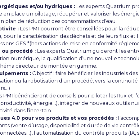
rgétiques et/ou hydriques :
Les experts Quatrium p
 en place un pilotage, récupérer et valoriser les énergie
 un plan de réduction des consommations d’eau.
tivité :
Les PMI pourront être conseillées pour la réducti
our la caractérisation des déchets et de leurs flux et la
missions GES *(hors actions de mise en conformité réglem
 ou procédé :
Les experts Quatrium guideront les entre
ation numérique, la qualification d’une nouvelle technolo
 schéma directeur de montée en gamme.
uipements :
Objectif : faire bénéficier les industriels d
sation ou la robotisation d’un procédé, vers la continui
rs…)
 PMI bénéficieront de conseils pour piloter les flux et l’
productivité, énergie…), intégrer de nouveaux outils n
ivité dans l’incertain.
ues 4.0 pour vos produits et vos procédés :
l’accom
(vente d’usage, disponibilité et durée de vie contrôlée), 
onnectées…), l’automatisation du contrôle produits (IA,