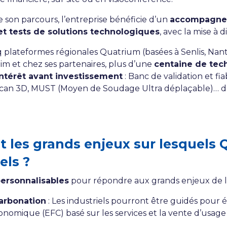
de son parcours, l’entreprise bénéficie d’un
accompagnem
et tests de solutions technologiques
, avec la mise à 
lateformes régionales Quatrium (basées à Senlis, Nante
etim et chez ses partenaires, plus d’une
centaine de tec
 intérêt avant investissement
: Banc de validation et fia
Scan 3D, MUST (Moyen de Soudage Ultra déplaçable)… des
 les grands enjeux sur lesquels 
els ?
personnalisables
pour répondre aux grands enjeux de la
carbonation
: Les industriels pourront être guidés pour 
ique (EFC) basé sur les services et la vente d’usage e