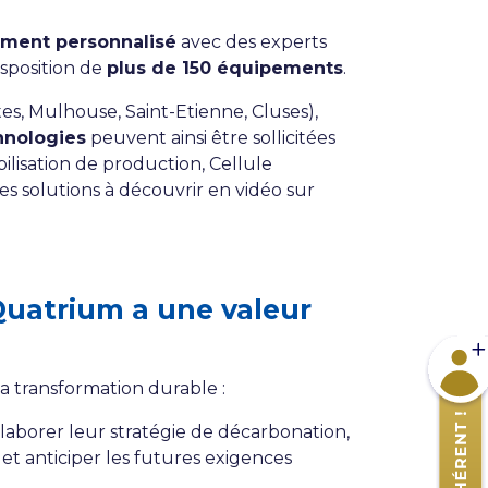
ent personnalisé
avec des experts
disposition de
plus de 150 équipements
.
s, Mulhouse, Saint-Etienne, Cluses),
hnologies
peuvent ainsi être sollicitées
bilisation de production, Cellule
 solutions à découvrir en vidéo sur
Quatrium a une valeur
Devene
 transformation durable :
élaborer leur stratégie de décarbonation,
t anticiper les futures exigences