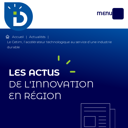
MENU
Accueil
|
Actualités
|
Le Cetim, l’accélérateur technologique au service d’une industrie
durable
LES ACTUS
DE L'INNOVATION
EN RÉGION