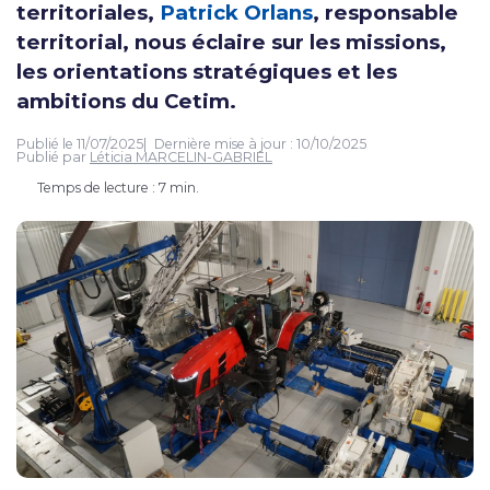
territoriales,
Patrick Orlans
, responsable
territorial, nous éclaire sur les missions,
les orientations stratégiques et les
ambitions du Cetim.
Publié le
11/07/2025
Dernière mise à jour :
10/10/2025
Publié par
Léticia MARCELIN-GABRIEL
Temps de lecture : 7 min.