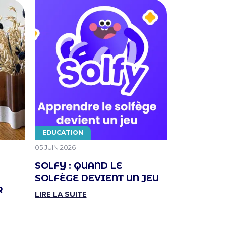
THÉMATIQUE
THÉMATIQU
EDUCATION
ENTREPREN
PUBLIÉ LE
PUBLIÉ LE
05 JUIN 2026
23 AVRIL 2026
SOLFY : QUAND LE
CRÉER SO
SOLFÈGE DEVIENT UN JEU
DANS LES
R
FRANCE : 
LIRE LA SUITE
RAISONS 
PAS !