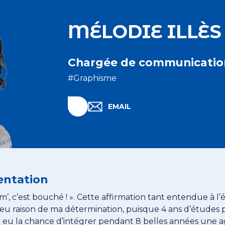
MÉLODIE ILLÈS
Chargée de communicatio
#Graphisme
Linkedin Mélodie ILLÈS
EMAIL
EMAIL MÉLODIE ILLÈS
entation
’, c’est bouché ! ». Cette affirmation tant entendue à l
 eu raison de ma détermination, puisque 4 ans d’études 
’ai eu la chance d’intégrer pendant 8 belles années une 