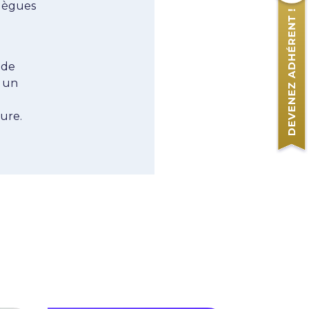
llègues
 de
, un
ure.