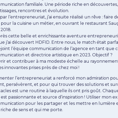
unication familiale. Une période riche en découvertes,
issages, rencontres et évolution.
 par l’entrepreneuriat, j’ai ensuite réalisé un rêve : faire 
 pour la cuisine un métier, en ouvrant le restaurant Sau
 2018.
près cette belle et enrichissante aventure entrepreneur
ue j’ai découvert HDFID. Entre nous, le match était parfait 
joint l’équipe communication de l’agence en tant que 
unication et directrice artistique en 2023. Objectif ?
rir et contribuer à ma modeste échelle au rayonnemen
ives innovantes prises près de chez moi !
menter l’entrepreneuriat a renforcé mon admiration po
nt, persévèrent, et pour qui trouver des solutions et s
tacles est une routine à laquelle ils ont pris goût. Chaqu
e est passionnante et source d’inspiration ! Utiliser mon ex
unication pour les partager et les mettre en lumière 
 riche de sens et qui me porte.