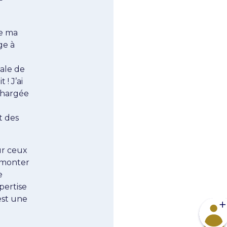
de ma
ge à
iale de
! J’ai
chargée
t des
ur ceux
urmonter
e
pertise
est une
Devene