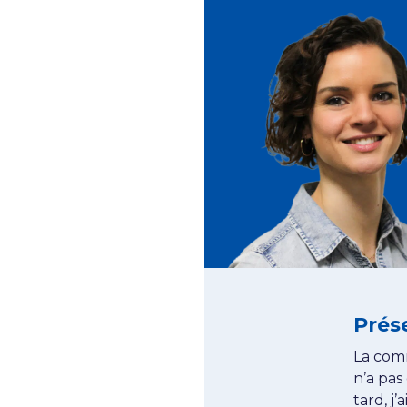
Prés
La comm
n’a pas
tard, j