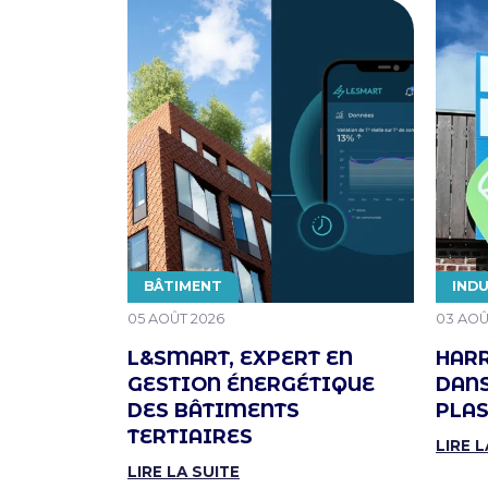
THÉMATIQUE
THÉ
BÂTIMENT
INDU
PUBLIÉ LE
PUBLIÉ
05 AOÛT 2026
03 AOÛ
L&SMART, EXPERT EN
HARR
GESTION ÉNERGÉTIQUE
DANS
DES BÂTIMENTS
PLAS
TERTIAIRES
LIRE L
LIRE LA SUITE