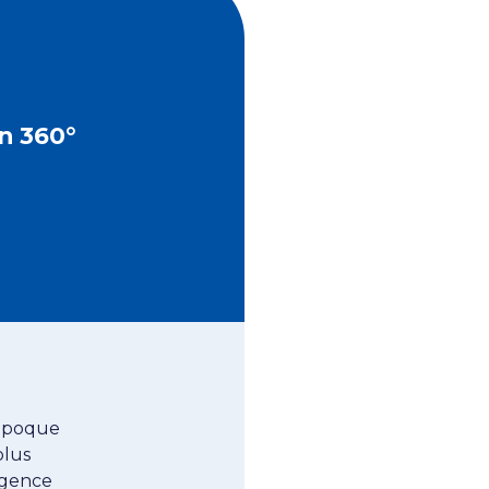
n 360°
’époque
plus
agence