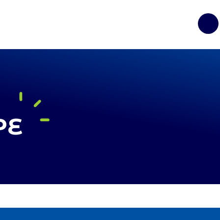
Op
PE