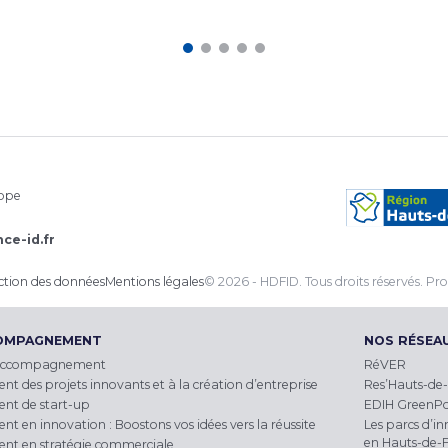
rope
ce-id.fr
ection des données
Mentions légales
© 2026 - HDFID. Tous droits réservés.
Pro
COMPAGNEMENT
NOS RÉSEA
accompagnement
RéVER
des projets innovants et à la création d’entreprise
Res’Hauts-de-
t de start-up
EDIH GreenP
en innovation : Boostons vos idées vers la réussite
Les parcs d’in
en Hauts-de-
t en stratégie commerciale