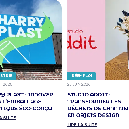
MATIQUE
THÉMATIQUE
STRIE
RÉEMPLOI
 LE
PUBLIÉ LE
T 2026
23 JUIN 2026
Y PLAST : INNOVER
STUDIO ADDIT :
 L’EMBALLAGE
TRANSFORMER LES
TIQUE ÉCO-CONÇU
DÉCHETS DE CHANTIE
EN OBJETS DESIGN
A SUITE
LIRE LA SUITE