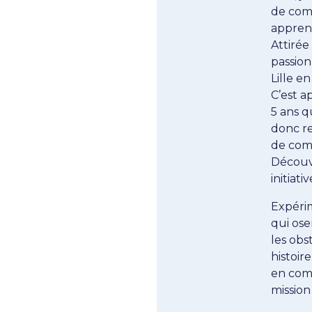
de comm
apprent
Attirée
passion
Lille en
C’est a
5 ans q
donc re
de comm
Découv
initiat
Expéri
qui ose
les obs
histoir
en comm
mission