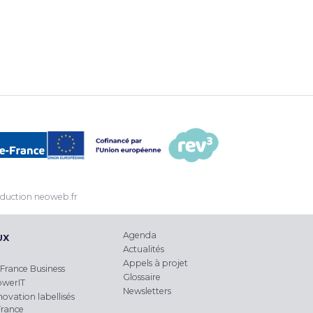
LIRE LA SUIT
duction
neoweb.fr
Agenda
UX
Actualités
Appels à projet
France Business
Glossaire
owerIT
Newsletters
novation labellisés
France