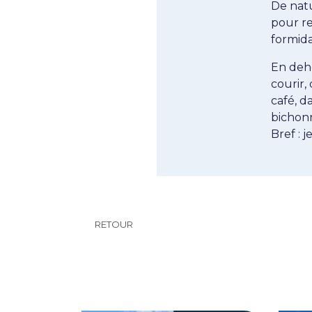
De natu
pour rel
formida
En deho
courir,
café, d
bichon
Bref : j
RETOUR