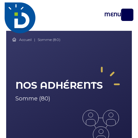
MENU
Accueil
|
Somme (80)
NOS ADHÉRENTS
Départements
Somme (80)