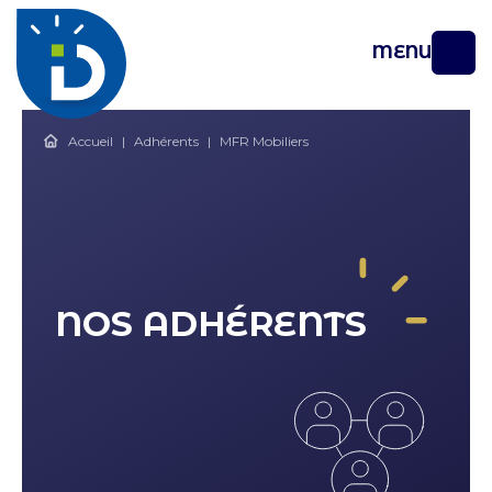
MENU
Accueil
|
Adhérents
|
MFR Mobiliers
NOS ADHÉRENTS