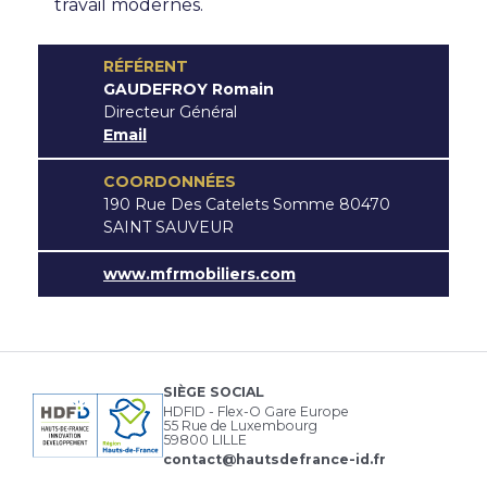
travail modernes.
RÉFÉRENT
GAUDEFROY Romain
Directeur Général
Email
COORDONNÉES
190 Rue Des Catelets Somme 80470
SAINT SAUVEUR
www.mfrmobiliers.com
SIÈGE SOCIAL
HDFID - Flex-O Gare Europe
55 Rue de Luxembourg
59800 LILLE
contact@hautsdefrance-id.fr