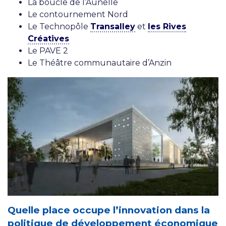
La boucle de l’Aunelle
Le contournement Nord
Le Technopôle
Transalley
et
les Rives
Créatives
Le PAVE 2
Le Théâtre communautaire d’Anzin
Quelle place occupe l’innovation dans la
politique de développement économique