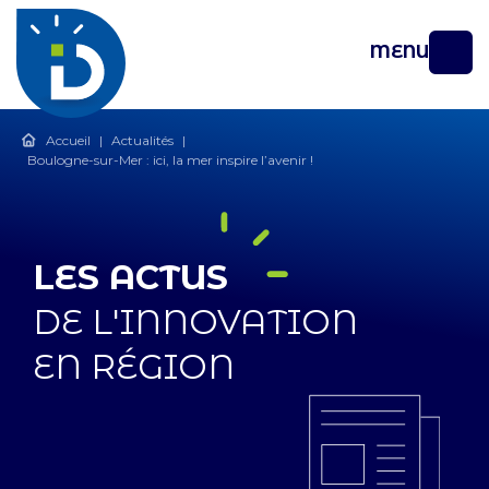
MENU
Accueil
|
Actualités
|
Boulogne-sur-Mer : ici, la mer inspire l’avenir !
LES ACTUS
DE L'INNOVATION
EN RÉGION