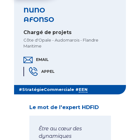
NUNO
AFONSO
Chargé de projets
Côte d'Opale - Audomarois - Flandre
Maritime
EMAIL
EMAIL NUNO AFONSO
APPEL
TÉLÉPHONE NUNO AFONSO
#StratégieCommerciale #
EEN
, {{ contact.titl
Le mot de l'expert HDFID
Être au cœur des
dynamiques