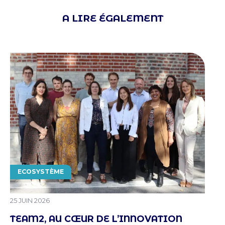
A LIRE ÉGALEMENT
THÉMATIQUE
ECOSYSTÈME
PUBLIÉ LE
25 JUIN 2026
TEAM2, AU CŒUR DE L’INNOVATION