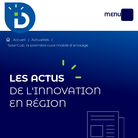
MENU
Accueil
|
Actualités
|
SolarCub, la première cuve mobile d’arrosage
LES ACTUS
DE L'INNOVATION
EN RÉGION