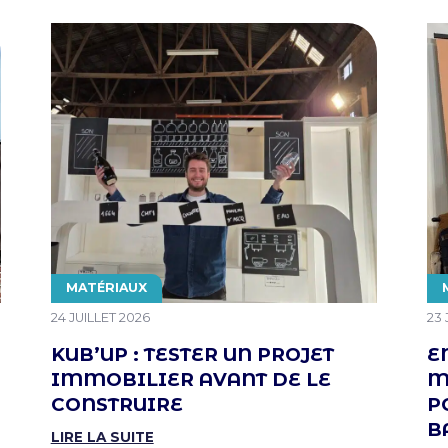
THÉMATIQUE
MATÉRIAUX
PUBLIÉ LE
PUB
24 JUILLET 2026
23 
KUB’UP : TESTER UN PROJET
E
IMMOBILIER AVANT DE LE
M
CONSTRUIRE
P
B
LIRE LA SUITE