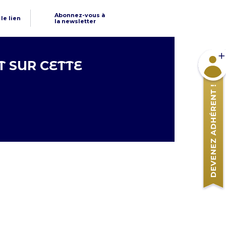
Abonnez-vous à
le lien
la newsletter
Devene
 SUR CETTE