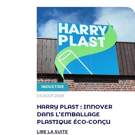
THÉMATIQUE
INDUSTRIE
PUBLIÉ LE
03 AOÛT 2026
HARRY PLAST : INNOVER
DANS L’EMBALLAGE
PLASTIQUE ÉCO-CONÇU
LIRE LA SUITE