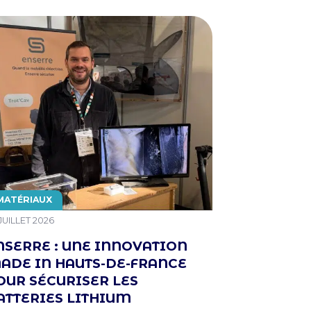
THÉMATIQUE
MATÉRIAUX
LIÉ LE
JUILLET 2026
NSERRE : UNE INNOVATION
ADE IN HAUTS-DE-FRANCE
OUR SÉCURISER LES
ATTERIES LITHIUM