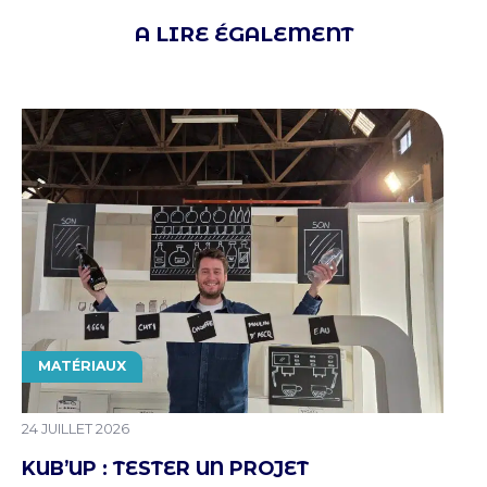
A LIRE ÉGALEMENT
THÉMATIQUE
MATÉRIAUX
PUBLIÉ LE
24 JUILLET 2026
KUB’UP : TESTER UN PROJET