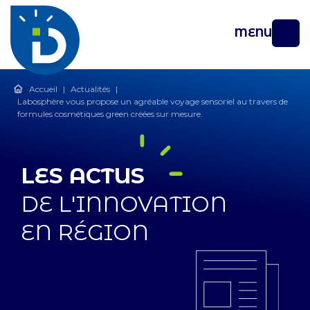
MENU
Accueil
|
Actualités
|
Labosphère vous propose un agréable voyage sensoriel au travers de
formules cosmétiques green créées sur mesure.
LES ACTUS
DE L'INNOVATION
EN RÉGION