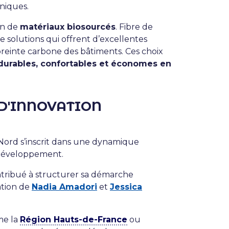
hniques.
on de
matériaux biosourcés
. Fibre de
de solutions qui offrent d’excellentes
einte carbone des bâtiments. Ces choix
 durables, confortables et économes en
D'INNOVATION
n Nord s’inscrit dans une dynamique
 développement.
tribué à structurer sa démarche
ation de
Nadia Amadori
et
Jessica
me la
Région Hauts-de-France
ou