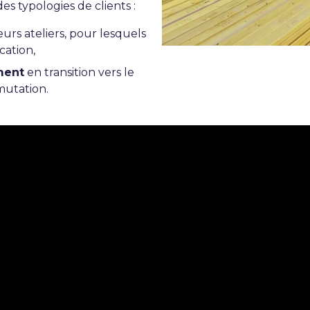
s typologies de clients :
urs ateliers, pour lesquels
cation,
ment
en transition vers le
mutation.