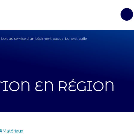
Op
n bois au service d’un bâtiment bas carbone et agile
TION EN RÉGION
Matériaux