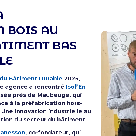
A
N BOIS AU
ÂTIMENT BAS
LE
 du Bâtiment Durable
2025
,
tre agence a rencontré
Isol’En
basée près de Maubeuge, qui
ce à la préfabrication hors-
 Une innovation industrielle au
ition du secteur du bâtiment.
Canesson
, co-fondateur, qui