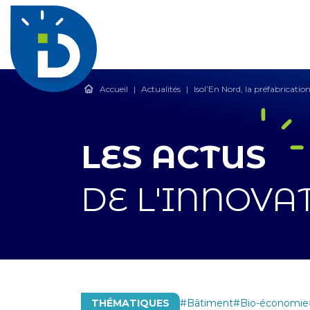
Accueil
|
Actualités
|
Isol’En Nord, la préfabricatio
LES ACTUS
DE L'INNOVA
THÉMATIQUES
Bâtiment
Bio-économie