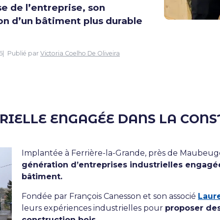
e de l’entreprise, son
on d’un bâtiment plus durable
6
Publié par
Victoria Coelho De Oliveira
TRIELLE ENGAGÉE DANS LA CON
Implantée à
Ferrière-la-Grande
, près de Maubeuge
génération d’entreprises industrielles engagée
bâtiment.
Fondée par François Canesson et son associé
Laur
leurs expériences industrielles pour
proposer des
construction bois.