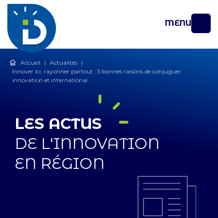
MENU
Accueil
|
Actualités
|
Innover ici, rayonner partout : 5 bonnes raisons de conjuguer
innovation et international
LES ACTUS
DE L'INNOVATION
EN RÉGION