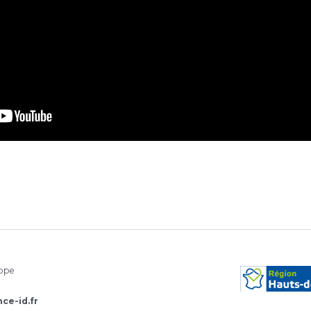
rope
ce-id.fr