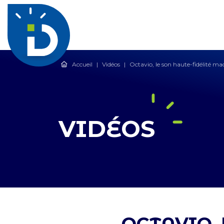
Accueil
|
Vidéos
|
Octavio, le son haute-fidélité ma
VIDÉOS