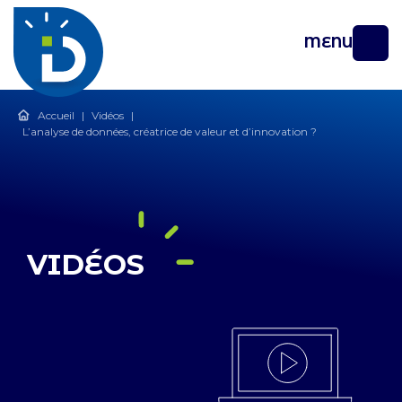
MENU
Accueil
|
Vidéos
|
L’analyse de données, créatrice de valeur et d’innovation ?
VIDÉOS