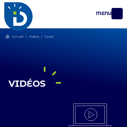
MENU
Accueil
|
Vidéos
|
Fysali
VIDÉOS