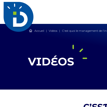
Accueil
|
Vidéos
|
C’est quoi le management de l’i
VIDÉOS