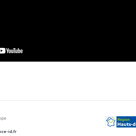
rope
ce-id.fr