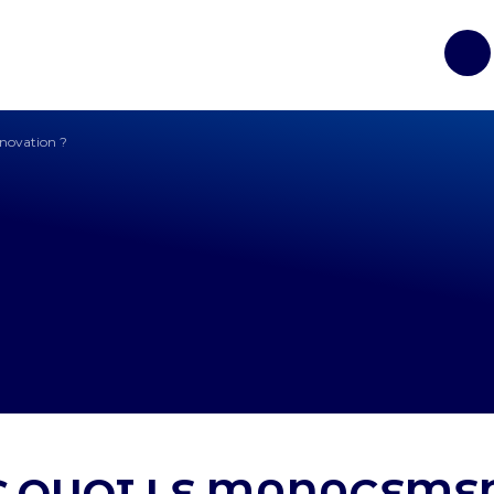
Op
nnovation ?