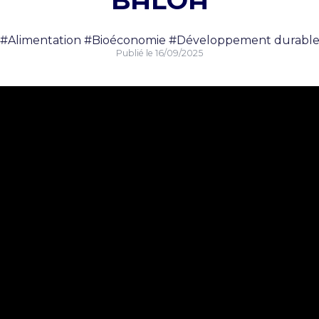
BALOA
#Alimentation
#Bioéconomie
#Développement durabl
Publié le
16/09/2025