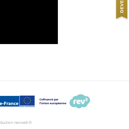
duction
neoweb.fr