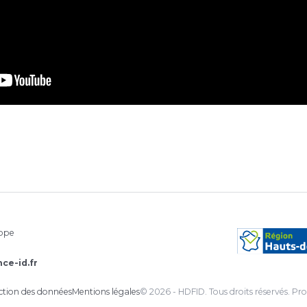
rope
ce-id.fr
ection des données
Mentions légales
© 2026 - HDFID. Tous droits réservés.
Pro