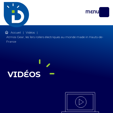
MENU
Accueil
|
Vidéos
|
Atmos Gear, les 1ers rollers électriques au monde made in Hauts-de-
France
VIDÉOS