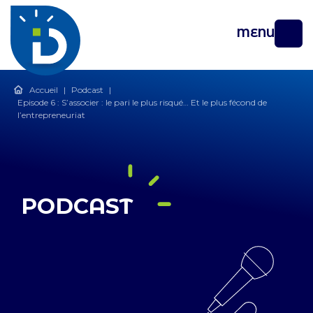
MENU
Accueil
|
Podcast
|
Episode 6 : S’associer : le pari le plus risqué… Et le plus fécond de
l’entrepreneuriat
PODCAST