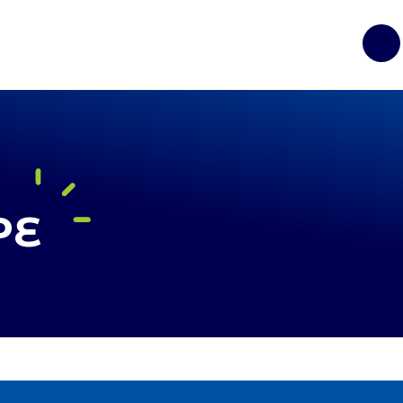
Op
PE