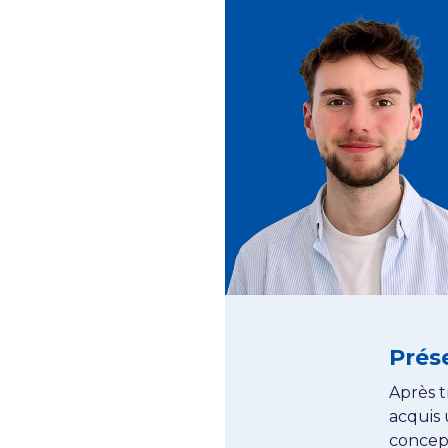
Prés
Après t
acquis 
concept