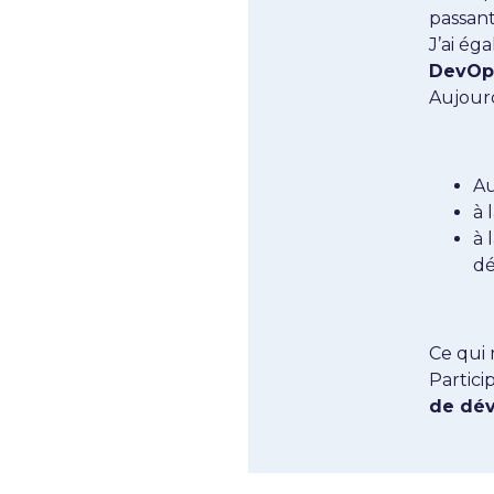
passant
J’ai é
DevOp
Aujourd
Au
à 
à 
dé
Ce qui 
Particip
de dé