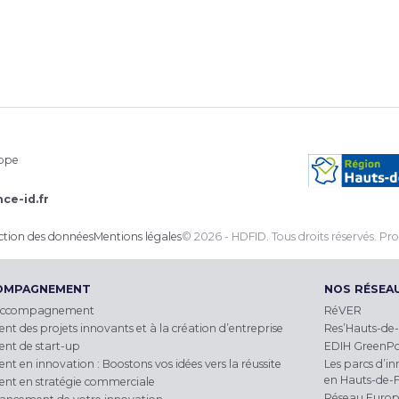
rope
ce-id.fr
ection des données
Mentions légales
© 2026 - HDFID. Tous droits réservés.
Pro
COMPAGNEMENT
NOS RÉSEA
accompagnement
RéVER
des projets innovants et à la création d’entreprise
Res’Hauts-de-
t de start-up
EDIH GreenP
en innovation : Boostons vos idées vers la réussite
Les parcs d’in
en Hauts-de-
t en stratégie commerciale
Réseau Europ