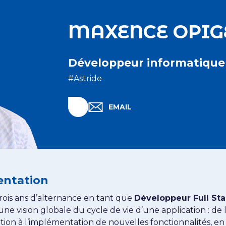
MAXENCE OPIG
Développeur informatique
#Astride
Linkedin Maxence OPIGEZ
EMAIL
EMAIL MAXENCE OPIGEZ
entation
rois ans d’alternance en tant que
Développeur Full St
une vision globale du cycle de vie d’une application : de 
ion à l’implémentation de nouvelles fonctionnalités, en