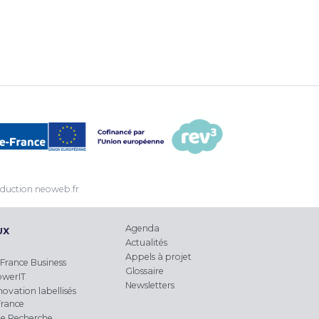
duction
neoweb.fr
Agenda
UX
Actualités
Appels à projet
France Business
Glossaire
owerIT
Newsletters
novation labellisés
France
e Recherche