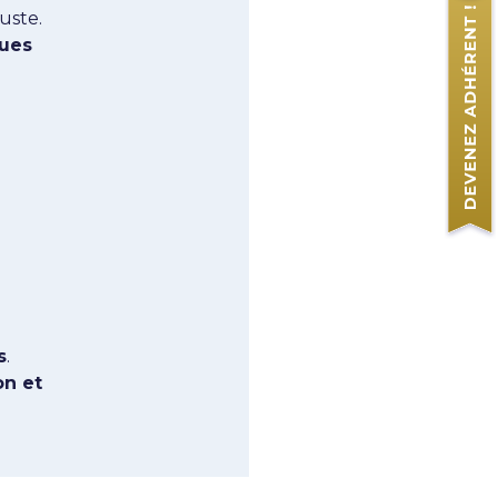
uste.
ques
s
.
on et