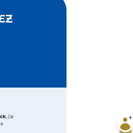
EZ
ack
, j’ai
Devene
la