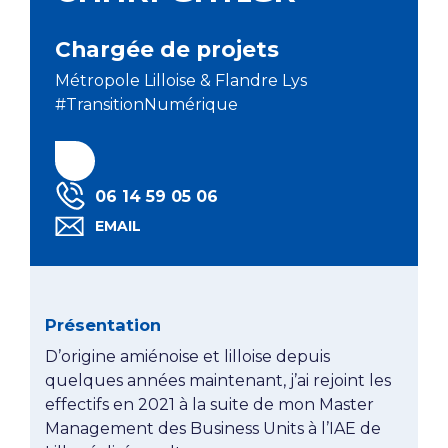
Chargée de projets
Métropole Lilloise & Flandre Lys
#TransitionNumérique
Linkedin Laura CHARPENTIER
06 14 59 05 06
TÉLÉPHONE LAURA CHARPENTIER
EMAIL
EMAIL LAURA CHARPENTIER
Présentation
D’origine amiénoise et lilloise depuis
quelques années maintenant, j’ai rejoint les
effectifs en 2021 à la suite de mon Master
Management des Business Units à l’IAE de