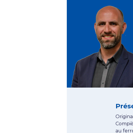
Prés
Origina
Compièg
au ferr