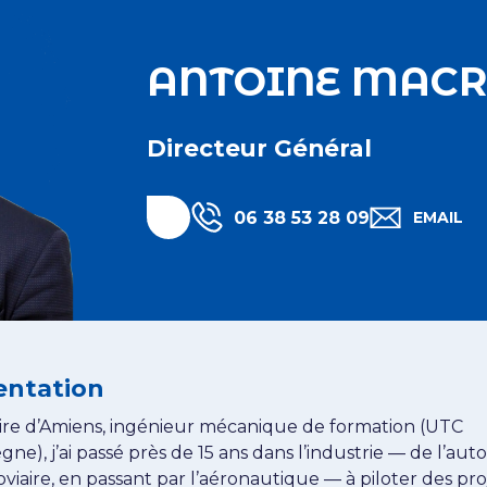
ANTOINE MACR
Directeur Général
Linkedin Antoine MACRET
06 38 53 28 09
EMAIL
EMAIL ANTOI
TÉLÉPHONE ANTOINE MACRET
entation
ire d’Amiens, ingénieur mécanique de formation (UTC
ne), j’ai passé près de 15 ans dans l’industrie — de l’au
oviaire, en passant par l’aéronautique — à piloter des pro