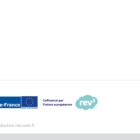
duction
neoweb.fr