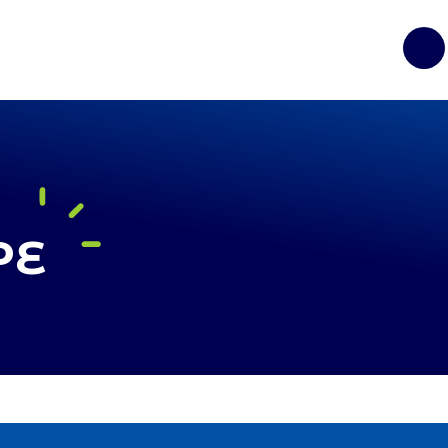
Op
PE