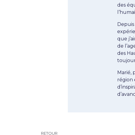
des équ
l’humai
Depuis 
expéri
que j’a
de l’ag
des Hau
toujour
Marié, 
région 
d’inspi
d’avanc
RETOUR