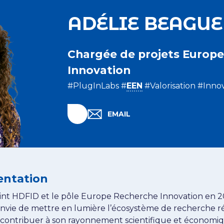
ADÉLIE BEAGUE
Chargée de projets Europe
Innovation
#PlugInLabs #
EEN
#Valorisation #Inno
Linkedin Adélie BEAGUE
EMAIL
EMAIL ADÉLIE BEAGUE
entation
joint HDFID et le pôle Europe Recherche Innovation en 2
envie de mettre en lumière l’écosystème de recherche ré
 contribuer à son rayonnement scientifique et économi