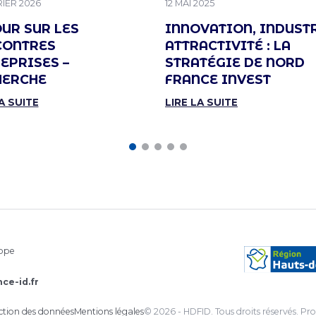
 LE
PUBLIÉ LE
RIER 2026
12 MAI 2025
UR SUR LES
INNOVATION, INDUSTR
CONTRES
ATTRACTIVITÉ : LA
EPRISES –
STRATÉGIE DE NORD
HERCHE
FRANCE INVEST
A SUITE
LIRE LA SUITE
rope
ce-id.fr
ection des données
Mentions légales
© 2026 - HDFID. Tous droits réservés.
Pro