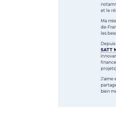
notamm
et le r
Ma miss
de-Fran
les bes
Depuis 
SATT 
innovan
finance
projets)
J’aime 
partag
bien me