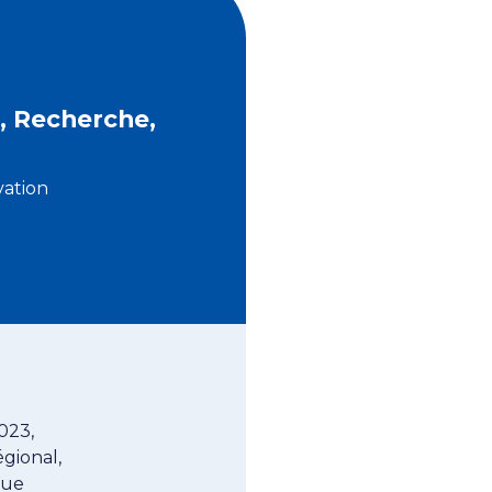
, Recherche,
vation
023,
gional,
que