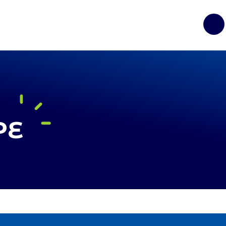
Op
PE