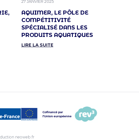
PUBLIÉ LE
PUBLIÉ LE
27 JANVIER 2025
14 JANVIER 202
IE,
AQUIMER, LE PÔLE DE
STRUCTUR
COMPÉTITIVITÉ
PROJETS 
SPÉCIALISÉ DANS LES
AVEC LES
PRODUITS AQUATIQUES
EUROPE 
INNOVAT
LIRE LA SUITE
LIRE LA SUIT
duction
neoweb.fr