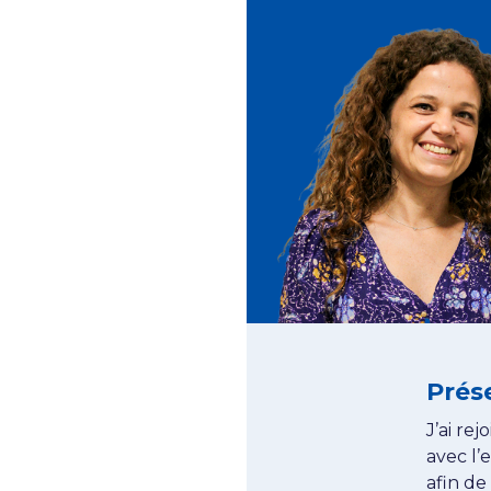
Prés
J’ai re
avec l’
afin de