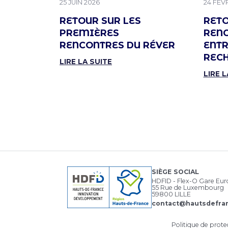
PUBLIÉ LE
PUBLIÉ
25 JUIN 2026
24 FÉV
RETOUR SUR LES
RETO
PREMIÈRES
REN
RENCONTRES DU RÉVER
ENTR
REC
LIRE LA SUITE
LIRE L
SIÈGE SOCIAL
HDFID - Flex-O Gare Eu
55 Rue de Luxembourg
59800 LILLE
contact@hautsdefran
Politique de prot