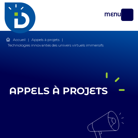
MENU
Accueil
|
Appels à projets
|
Technologies innovantes des univers virtuels immersifs
APPELS À PROJETS