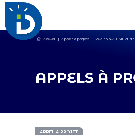
Accueil
|
Appels à projets
|
Soutien aux PME et sta
APPELS À PR
APPEL À PROJET