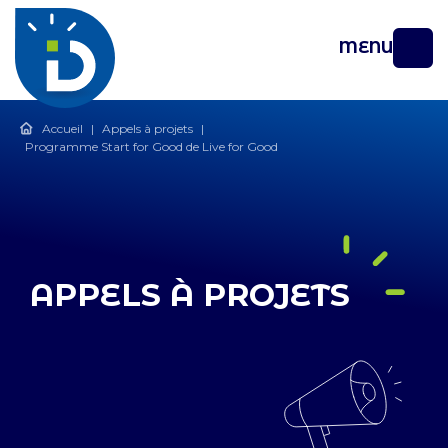
MENU
Accueil
|
Appels à projets
|
Programme Start for Good de Live for Good
APPELS À PROJETS