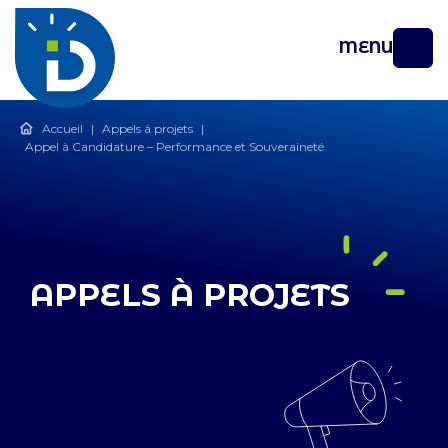
MENU
Accueil
|
Appels à projets
|
Appel à Candidature – Performance et Souveraineté
APPELS À PROJETS