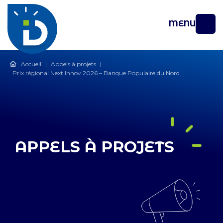
MENU
Accueil
|
Appels à projets
|
Prix régional Next Innov 2026 – Banque Populaire du Nord
APPELS À PROJETS