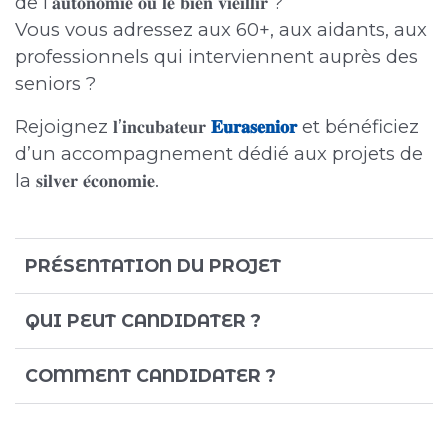
de l’𝐚𝐮𝐭𝐨𝐧𝐨𝐦𝐢𝐞 𝐨𝐮 𝐥𝐞 𝐛𝐢𝐞𝐧 𝐯𝐢𝐞𝐢𝐥𝐥𝐢𝐫 ?
Vous vous adressez aux 60+, aux aidants, aux
professionnels qui interviennent auprès des
seniors ?
Rejoignez 𝐥’𝐢𝐧𝐜𝐮𝐛𝐚𝐭𝐞𝐮𝐫
𝐄𝐮𝐫𝐚𝐬𝐞𝐧𝐢𝐨𝐫
et bénéficiez
d’un accompagnement dédié aux projets de
la 𝐬𝐢𝐥𝐯𝐞𝐫 𝐞́𝐜𝐨𝐧𝐨𝐦𝐢𝐞.
PRÉSENTATION DU PROJET
QUI PEUT CANDIDATER ?
COMMENT CANDIDATER ?