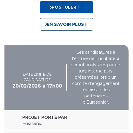
POSTULER !
EN SAVOIR PLUS !
Les candidatures à
l’entrée de l’incubateur
seront analysées par un
jury interne puis
DATE LIMITE DE
présentées lors d’un
CANDIDATURE
comité d’engagement
20/02/2026 à 17h00
réunissant les
partenaires
d’Eurasenior.
PROJET PORTÉ PAR
Eurasenior