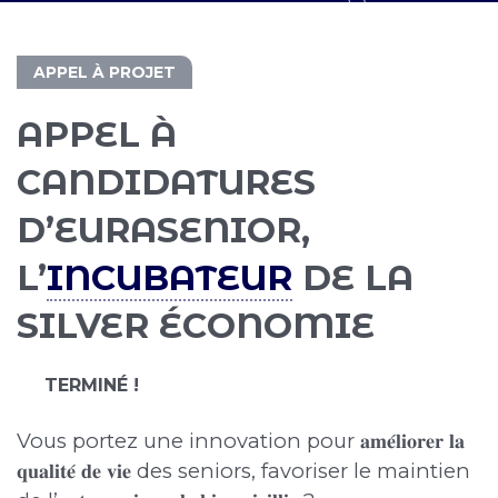
APPEL À PROJET
APPEL À
CANDIDATURES
D’EURASENIOR,
L’
INCUBATEUR
DE LA
SILVER ÉCONOMIE
TERMINÉ !
Vous portez une innovation pour 𝐚𝐦𝐞́𝐥𝐢𝐨𝐫𝐞𝐫 𝐥𝐚
𝐪𝐮𝐚𝐥𝐢𝐭𝐞́ 𝐝𝐞 𝐯𝐢𝐞 des seniors, favoriser le maintien