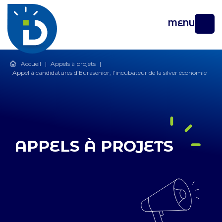
MENU
Accueil
|
Appels à projets
|
Appel à candidatures d’Eurasenior, l’incubateur de la silver économie
APPELS À PROJETS