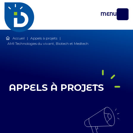
MENU
Accueil
|
Appels à projets
|
AMI Technologies du vivant, Biotech et Medtech
APPELS À PROJETS