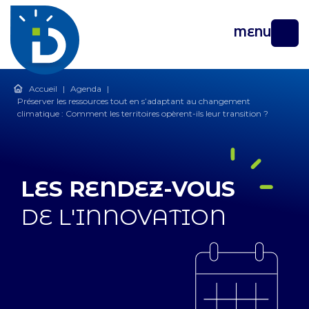
MENU
Accueil
|
Agenda
|
Préserver les ressources tout en s’adaptant au changement
climatique : Comment les territoires opèrent-ils leur transition ?
LES RENDEZ-VOUS
DE L'INNOVATION