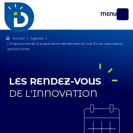
MENU
Accueil
|
Agenda
|
L’importance de la préparation des déchets en vue d’une valorisation
performante
LES RENDEZ-VOUS
DE L'INNOVATION