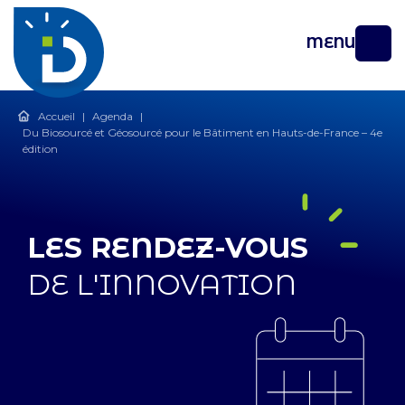
MENU
Accueil
|
Agenda
|
Du Biosourcé et Géosourcé pour le Bâtiment en Hauts-de-France – 4e
édition
LES RENDEZ-VOUS
DE L'INNOVATION