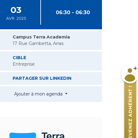
03
06:30 - 06:30
AVR.
2025
Campus Terra Academia
17 Rue Gambetta, Arras
CIBLE
Entreprise
Devene
AFTERWORK TERRA ACADE
PARTAGER SUR LINKEDIN
Afterwork Terra Academia
Ajouter à mon agenda