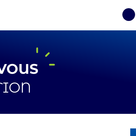
Op
-VOUS
TION