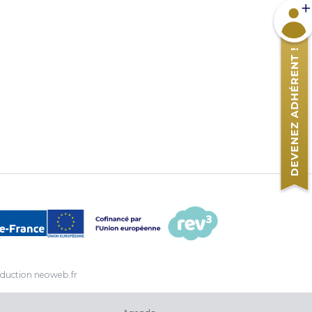
Devene
duction
neoweb.fr