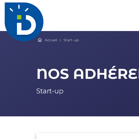
Accueil
|
Start-up
NOS ADHÉRE
Types de structure
Start-up