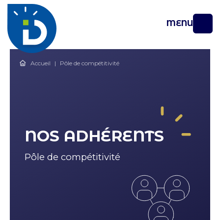
MENU
Accueil
|
Pôle de compétitivité
NOS ADHÉRENTS
Types de structure
Pôle de compétitivité