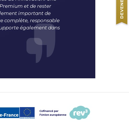
 Premium et de rester
également important de
fre complète, responsable
 supporte également dans