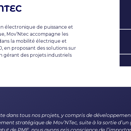
NTEC
en électronique de puissance et
e, Mov’Ntec accompagne les
dans la mobilité électrique et
.0, en proposant des solutions sur
 gérant des projets industriels
e dans tous nos projets, y compris de développement à 
ement stratégique de Mov’NTec, suite à la sortie d’un
atut de PME, nous avons pris conscience de l’importan