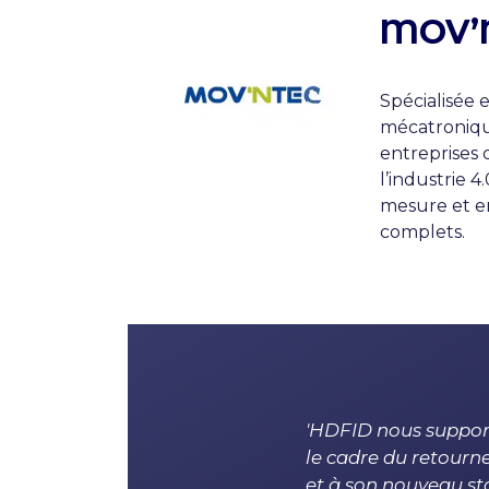
MOV’
Spécialisée 
mécatroniqu
entreprises 
l’industrie 4
mesure et en
complets.
'HDFID nous support
le cadre du retourn
et à son nouveau st