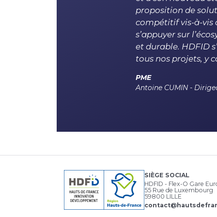
proposition de solu
compétitif vis-à-vis
s’appuyer sur l’éco
et durable. HDFID 
tous nos projets, y 
PME
Antoine CUMIN - Dirige
SIÈGE SOCIAL
HDFID - Flex-O Gare Eu
55 Rue de Luxembourg
59800 LILLE
contact@hautsdefran