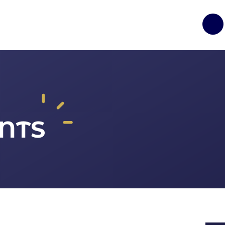
Op
NTS
ture