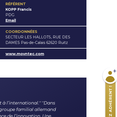
RÉFÉRENT
KOPP Francis
PDG
Email
COORDONNÉES
SECTEUR LES HALLOTS, RUE DES
DAMES Pas-de-Calais 62620 Ruitz
www.movntec.com
Devene
l’international.'' ''Dans
 groupe familial allemand
ce de l’innovation. Une