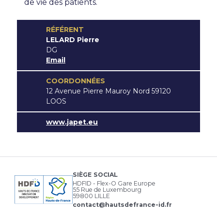
de vie des patients.
RÉFÉRENT
LELARD Pierre
DG
Email
COORDONNÉES
12 Avenue Pierre Mauroy Nord 59120
LOOS
www.japet.eu
SIÈGE SOCIAL
HDFID - Flex-O Gare Europe
55 Rue de Luxembourg
59800 LILLE
contact@hautsdefrance-id.fr