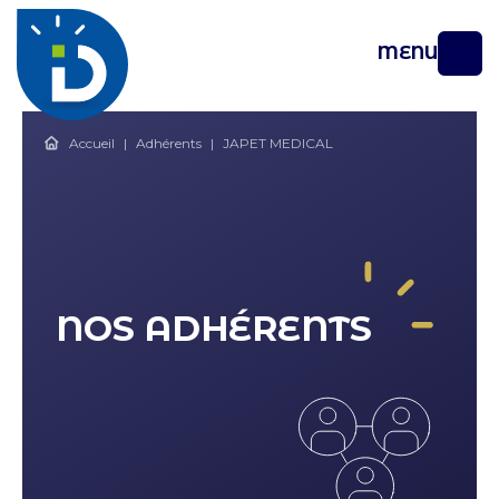
MENU
Accueil
|
Adhérents
|
JAPET MEDICAL
NOS ADHÉRENTS