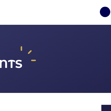
Op
NTS
ture