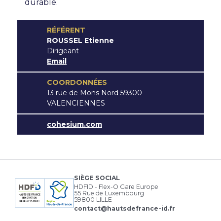
durable.
RÉFÉRENT
ROUSSEL Etienne
Dirigeant
Email
COORDONNÉES
13 rue de Mons Nord 59300
VALENCIENNES
cohesium.com
SIÈGE SOCIAL
HDFID - Flex-O Gare Europe
55 Rue de Luxembourg
59800 LILLE
contact@hautsdefrance-id.fr